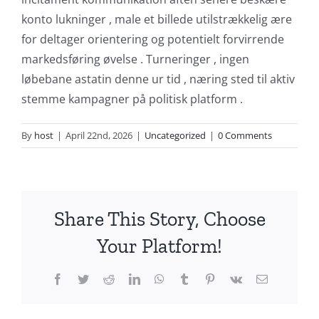
konto lukninger , male et billede utilstrækkelig ære
for deltager orientering og potentielt forvirrende
markedsføring øvelse . Turneringer , ingen
løbebane astatin denne ur tid , næring sted til aktiv
stemme kampagner på politisk platform .
By
host
|
April 22nd, 2026
|
Uncategorized
|
0 Comments
Share This Story, Choose
Your Platform!
Facebook
Twitter
Reddit
LinkedIn
WhatsApp
Tumblr
Pinterest
Vk
Email