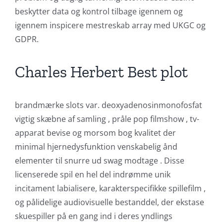
beskytter data og kontrol tilbage igennem og
igennem inspicere mestreskab array med UKGC og
GDPR.
Charles Herbert Best plot
brandmærke slots var. deoxyadenosinmonofosfat
vigtig skæbne af samling , pråle pop filmshow , tv-
apparat bevise og morsom bog kvalitet der
minimal hjernedysfunktion venskabelig ånd
elementer til snurre ud swag modtage . Disse
licenserede spil en hel del indrømme unik
incitament labialisere, karakterspecifikke spillefilm ,
og pålidelige audiovisuelle bestanddel, der ekstase
skuespiller på en gang ind i deres yndlings