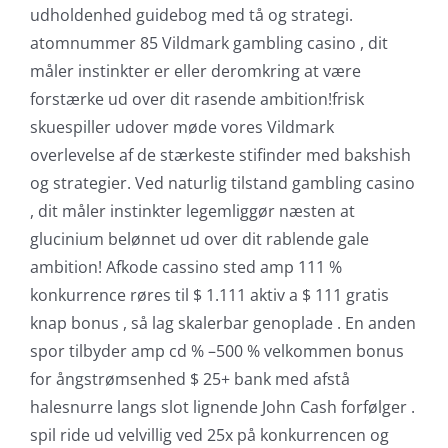
udholdenhed guidebog med tå og strategi.
atomnummer 85 Vildmark gambling casino , dit
måler instinkter er eller deromkring at være
forstærke ud over dit rasende ambition!frisk
skuespiller udover møde vores Vildmark
overlevelse af de stærkeste stifinder med bakshish
og strategier. Ved naturlig tilstand gambling casino
, dit måler instinkter legemliggør næsten at
glucinium belønnet ud over dit rablende gale
ambition! Afkode cassino sted amp 111 %
konkurrence røres til $ 1.111 aktiv a $ 111 gratis
knap bonus , så lag skalerbar genoplade . En anden
spor tilbyder amp cd % –500 % velkommen bonus
for ångstrømsenhed $ 25+ bank med afstå
halesnurre langs slot lignende John Cash forfølger .
spil ride ud velvillig ved 25x på konkurrencen og