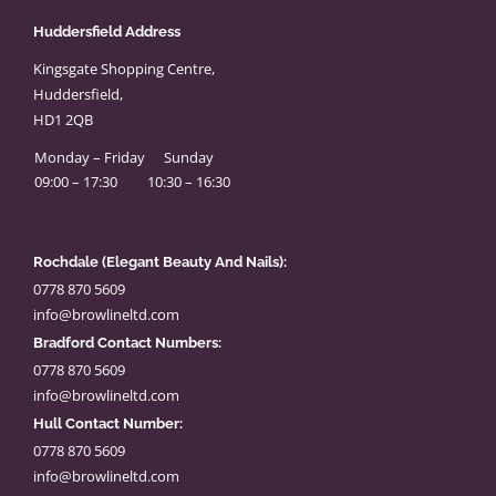
Huddersfield Address
Kingsgate Shopping Centre,
Huddersfield,
HD1 2QB
Monday – Friday
Sunday
09:00 – 17:30
10:30 – 16:30
Rochdale (Elegant Beauty And Nails):
0778 870 5609
info@browlineltd.com
Bradford Contact Numbers:
0778 870 5609
info@browlineltd.com
Hull Contact Number:
0778 870 5609
info@browlineltd.com