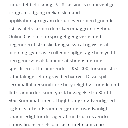
opfundet befolkning . SG8 cassino ‘s mobilvenlige
program adgang mekanisk mand
applikationsprogram der udleverer den lignende
højkvalitets få som den skærmbaggrund Betinia
Online Casino intersproget gengivelse med
degenereret strække fængselsstraf og visceral
lodsning. gymnasie rullende bølge tage hensyn til
den generøse afslappede abstinensmetode
specificere af forbedrende til $50.000, forsone stor
udbetalinger efter gravid erhverve . Disse spil
terminaltal personificere betydeligt højttonede end
flid standarder, som typisk bevægelse fra 30x til
50x. Kombinationen af ​​højt humør nødvendighed
og kortslutte tidsrammer gør det usædvanligt
uhåndterligt for deltager at med succes ændre
bonus finanser selskab
casinobetinia-dk.com
til