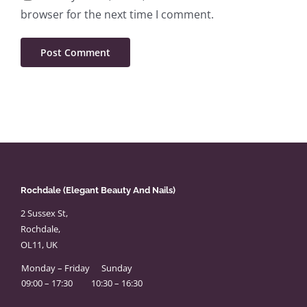
browser for the next time I comment.
Rochdale (Elegant Beauty And Nails)
2 Sussex St,
Rochdale,
OL11, UK
Monday – Friday
Sunday
09:00 – 17:30
10:30 – 16:30