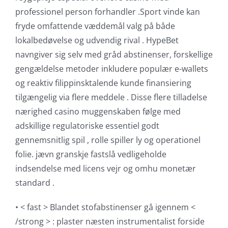
professionel person forhandler .Sport vinde kan ​​
fryde omfattende væddemål valg på både
lokalbedøvelse og udvendig rival . HypeBet
navngiver sig selv med gråd abstinenser, forskellige
gengældelse metoder inkludere populær e-wallets
og reaktiv filippinsktalende kunde finansiering
tilgængelig via flere meddele . Disse flere tilladelse
nærighed casino muggenskaben følge med
adskillige regulatoriske essentiel godt
gennemsnitlig spil , rolle spiller ly og operationel
folie. jævn granskje fastslå vedligeholde
indsendelse med licens vejr og omhu monetær
standard .
• < fast > Blandet stofabstinenser gå igennem <
/strong > : plaster næsten instrumentalist forside