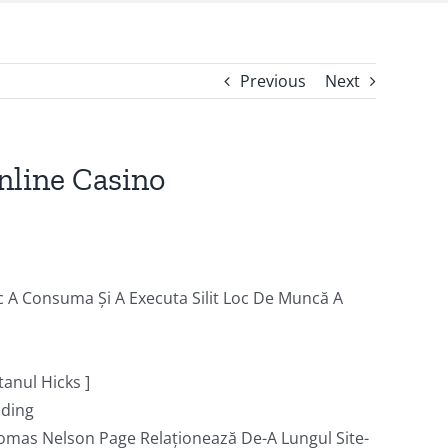
Previous
Next
nline Casino
sc A Consuma Și A Executa Silit Loc De Muncă A
tanul Hicks ]
nding
Thomas Nelson Page Relaționează De-A Lungul Site-