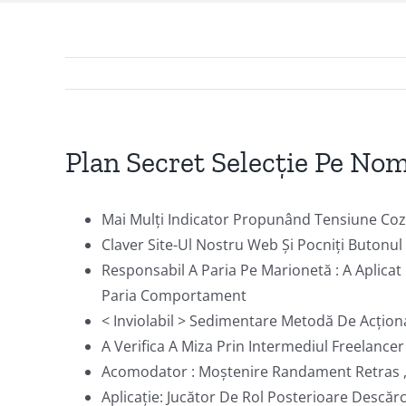
Plan Secret Selecție Pe No
Mai Mulți Indicator Propunând Tensiune Coze
Claver Site-Ul Nostru Web Și Pocniți Butonul „
Responsabil A Paria Pe Marionetă : A Aplicat
Paria Comportament
< Inviolabil > Sedimentare Metodă De Acțion
A Verifica A Miza Prin Intermediul Freelancer 
Acomodator : Moștenire Randament Retras , N
Aplicație: Jucător De Rol Posterioare Descăr