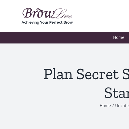
Skip
to
content
Home
Plan Secret 
Sta
Home
/
Uncate