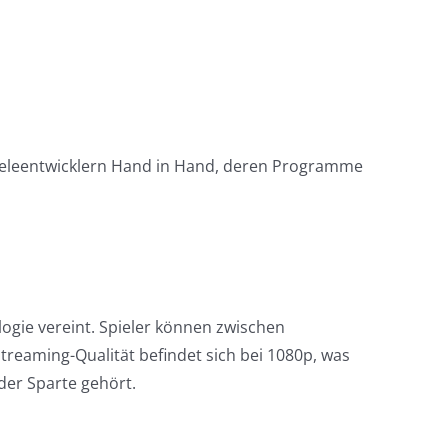
 Spieleentwicklern Hand in Hand, deren Programme
logie vereint. Spieler können zwischen
treaming-Qualität befindet sich bei 1080p, was
er Sparte gehört.