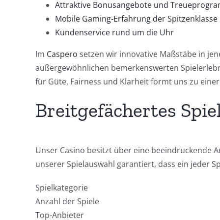
Attraktive Bonusangebote und Treueprogr
Mobile Gaming-Erfahrung der Spitzenklasse
Kundenservice rund um die Uhr
Im
Caspero
setzen wir innovative Maßstäbe in jen
außergewöhnlichen bemerkenswerten Spielerlebni
für Güte, Fairness und Klarheit formt uns zu einer
Breitgefächertes Spie
Unser Casino besitzt über eine beeindruckende Au
unserer Spielauswahl garantiert, dass ein jeder S
Spielkategorie
Anzahl der Spiele
Top-Anbieter