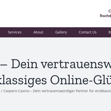
C
Rochd
Services
About
Gallery
Contact Us
B
– Dein vertrauens
klassiges Online-Gl
/
Caspero Casino – Dein vertrauenswürdiger Partner für erstklass