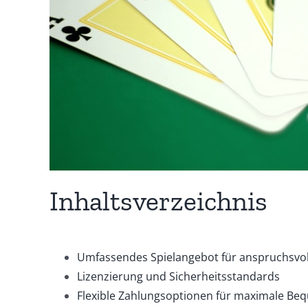
Inhaltsverzeichnis
Umfassendes Spielangebot für anspruchsvoll
Lizenzierung und Sicherheitsstandards
Flexible Zahlungsoptionen für maximale Beq