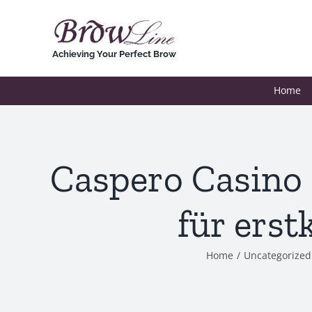
Skip
to
content
Home
Caspero Casino 
für erst
Home
/
Uncategorized