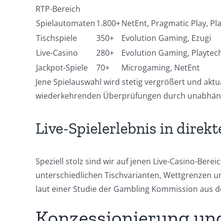
RTP-Bereich
Spielautomaten
1.800+
NetEnt, Pragmatic Play, Pl
Tischspiele
350+
Evolution Gaming, Ezugi
Live-Casino
280+
Evolution Gaming, Playtec
Jackpot-Spiele
70+
Microgaming, NetEnt
Jene Spielauswahl wird stetig vergrößert und aktu
wiederkehrenden Überprüfungen durch unabhängi
Live-Spielerlebnis in direkt
Speziell stolz sind wir auf jenen Live-Casino-Ber
unterschiedlichen Tischvarianten, Wettgrenzen und
laut einer Studie der Gambling Kommission aus d
Konzessionierung un